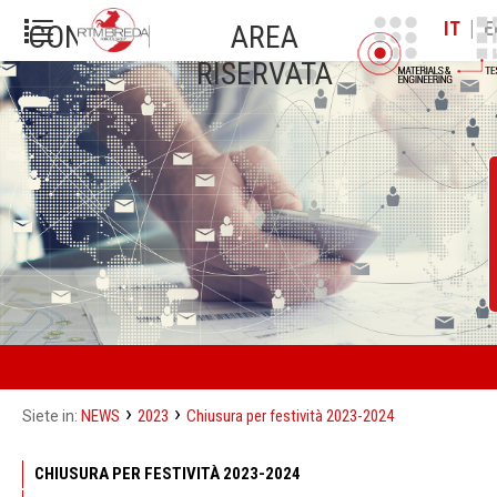
|
IT
E
CONTATTI
AREA
RISERVATA
›
›
NEWS
2023
Chiusura per festività 2023-2024
Siete in:
CHIUSURA PER FESTIVITÀ 2023-2024