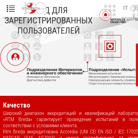
|
IT
E
ВХОД ДЛЯ
ЗАРЕГИСТРИРОВАННЫХ
ПОЛЬЗОВАТЕЛЕЙ
Качество
Широкий диапазон аккредитаций и квалификаций лаборато
«RTM Breda» гарантирует проведение испытаний в пол
соответствии с условиями клиента.
Rtm Breda аккредитована Accredia (UNI CEI EN ISO / IEC 1702
NADCAP (SAE AS7003) и имеет квалификацию от круп