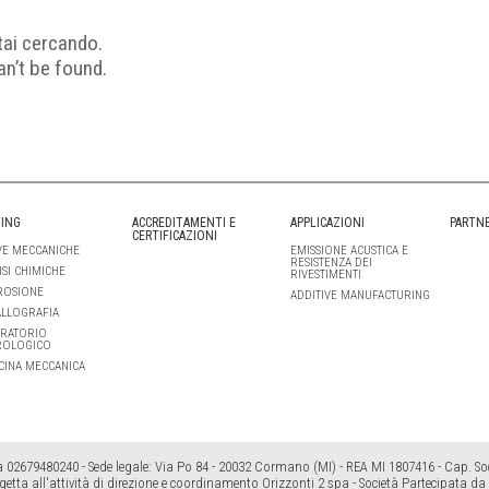
tai cercando.
an’t be found.
ING
ACCREDITAMENTI E
APPLICAZIONI
PARTN
CERTIFICAZIONI
E MECCANICHE
EMISSIONE ACUSTICA E
RESISTENZA DEI
ISI CHIMICHE
RIVESTIMENTI
ROSIONE
ADDITIVE MANUFACTURING
LLOGRAFIA
RATORIO
ROLOGICO
CINA MECCANICA
a 02679480240 - Sede legale: Via Po 84 - 20032 Cormano (MI) - REA MI 1807416 - Cap. Soc.
getta all'attività di direzione e coordinamento Orizzonti 2 spa - Società Partecipata da