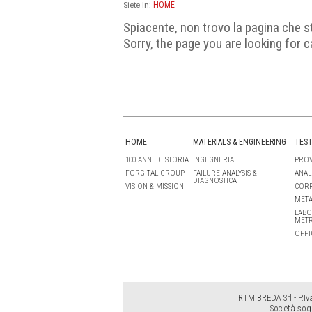
HOME
Siete in:
Spiacente, non trovo la pagina che s
Sorry, the page you are looking for c
HOME
MATERIALS & ENGINEERING
TEST
100 ANNI DI STORIA
INGEGNERIA
PROV
FORGITAL GROUP
FAILURE ANALYSIS &
ANAL
DIAGNOSTICA
VISION & MISSION
COR
META
LABO
MET
OFFI
RTM BREDA Srl - P.Iv
Società sog