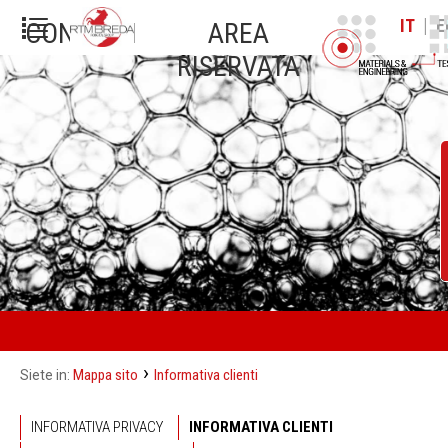
|
IT
E
CONTATTI
AREA
RISERVATA
›
Mappa sito
Informativa clienti
Siete in:
INFORMATIVA PRIVACY
INFORMATIVA CLIENTI