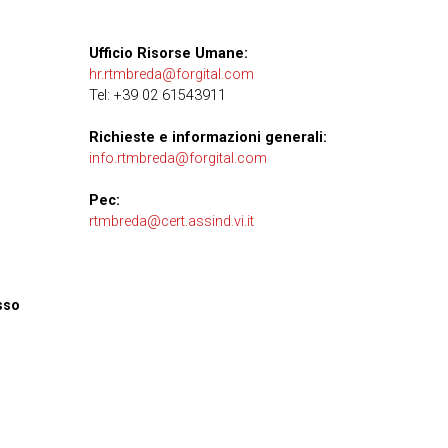
Ufficio Risorse Umane:
hr.rtmbreda@forgital.com
Tel: +39 02 61543911
Richieste e informazioni generali:
info.rtmbreda@forgital.com
Pec:
rtmbreda@cert.assind.vi.it
sso