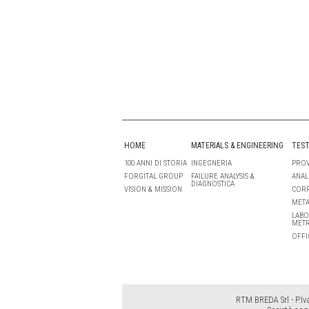
HOME
MATERIALS & ENGINEERING
TEST
100 ANNI DI STORIA
INGEGNERIA
PROV
FORGITAL GROUP
FAILURE ANALYSIS &
ANAL
DIAGNOSTICA
VISION & MISSION
COR
META
LABO
MET
OFFI
RTM BREDA Srl - P.Iv