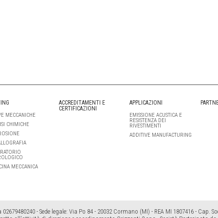
ING
ACCREDITAMENTI E
APPLICAZIONI
PARTN
CERTIFICAZIONI
E MECCANICHE
EMISSIONE ACUSTICA E
RESISTENZA DEI
ISI CHIMICHE
RIVESTIMENTI
ROSIONE
ADDITIVE MANUFACTURING
LLOGRAFIA
RATORIO
ROLOGICO
CINA MECCANICA
a 02679480240 - Sede legale: Via Po 84 - 20032 Cormano (MI) - REA MI 1807416 - Cap. Soc.