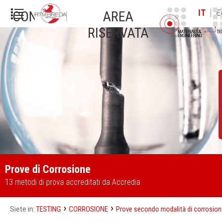
|
IT
E
CONTATTI
AREA
RISERVATA
Prove di Corrosione
13 metodi di prova accreditati da Accredia
›
›
TESTING
CORROSIONE
Prove secondo modalità di corrosion
Siete in: