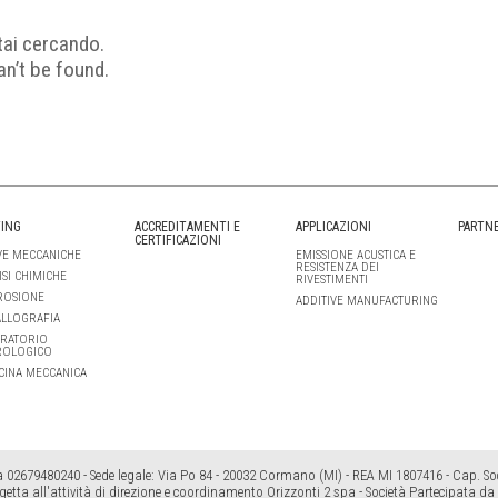
tai cercando.
an’t be found.
ING
ACCREDITAMENTI E
APPLICAZIONI
PARTN
CERTIFICAZIONI
E MECCANICHE
EMISSIONE ACUSTICA E
RESISTENZA DEI
ISI CHIMICHE
RIVESTIMENTI
ROSIONE
ADDITIVE MANUFACTURING
LLOGRAFIA
RATORIO
ROLOGICO
CINA MECCANICA
a 02679480240 - Sede legale: Via Po 84 - 20032 Cormano (MI) - REA MI 1807416 - Cap. Soc.
getta all'attività di direzione e coordinamento Orizzonti 2 spa - Società Partecipata da