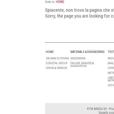
HOME
Siete in:
Spiacente, non trovo la pagina che s
Sorry, the page you are looking for c
HOME
MATERIALS & ENGINEERING
TEST
100 ANNI DI STORIA
INGEGNERIA
PROV
FORGITAL GROUP
FAILURE ANALYSIS &
ANAL
DIAGNOSTICA
VISION & MISSION
COR
META
LABO
MET
OFFI
RTM BREDA Srl - P.Iv
Società sog