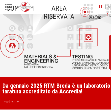
|
IT
E
CONTATTI
AREA
RISERVATA
Da gennaio 2025 RTM Breda è un laboratorio
taratura accreditato da Accredia!
read more...