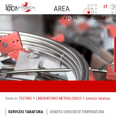
|
IT
E
CONTATTI
AREA
RISERVATA
›
›
TESTING
LABORATORIO METROLOGICO
servizio taratura
Siete in:
SERVIZIO TARATURA
VENDITA SENSORI DI TEMPERATURA