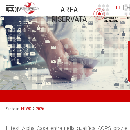
|
IT
E
CONTATTI
AREA
RISERVATA
›
NEWS
2026
Siete in:
Il test Alpha Case entra nella qualifica AQPS grazie 