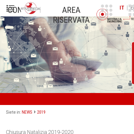
|
IT
E
CONTATTI
AREA
RISERVATA
›
NEWS
2019
Siete in:
Chiusura Natalizia 2019-2020