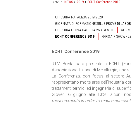
›
›
NEWS
2019
ECHT Conference 2019
Siete in:
CHIUSURA NATALIZIA 2019-2020
GIORNATA DI FORMAZIONE SULLE PROVE DI LABO
CHIUSURA ESTIVA DAL 10 A 25 AGOSTO
WORKS
ECHT CONFERENCE 2019
PARIS AIR SHOW - 
ECHT Conference 2019
RTM Breda sarà presente a ECHT (Euro
Associazione Italiana di Metallurgia, che s
La Conferenza, con focus al settore Au
rappresentano molte aree dell’industria con 
trattamenti termici ed ingegneria di superfic
Giovedì 6 giugno alle 10:30 alcuni nos
measurements in order to reduce non-confo