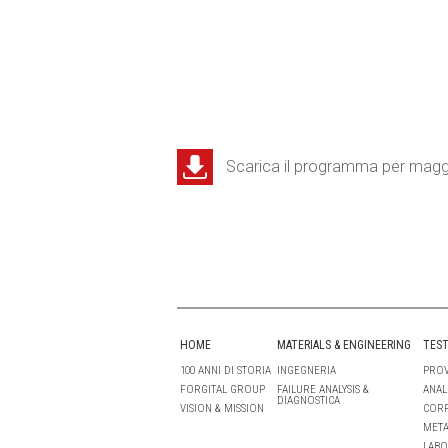
Scarica il programma per maggi
HOME
MATERIALS & ENGINEERING
TEST
100 ANNI DI STORIA
INGEGNERIA
PROV
FORGITAL GROUP
FAILURE ANALYSIS &
ANAL
DIAGNOSTICA
VISION & MISSION
COR
META
LABO