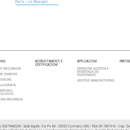
ING
ACCREDITAMENTI E
APPLICAZIONI
PARTN
CERTIFICAZIONI
E MECCANICHE
EMISSIONE ACUSTICA E
RESISTENZA DEI
ISI CHIMICHE
RIVESTIMENTI
ROSIONE
ADDITIVE MANUFACTURING
LLOGRAFIA
RATORIO
ROLOGICO
CINA MECCANICA
a 02679480240 - Sede legale: Via Po 84 - 20032 Cormano (MI) - REA MI 1807416 - Cap. Soc.