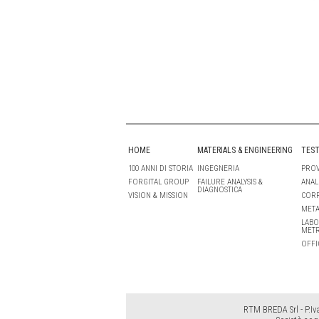
HOME
MATERIALS & ENGINEERING
TEST
100 ANNI DI STORIA
INGEGNERIA
PROV
FORGITAL GROUP
FAILURE ANALYSIS &
ANAL
DIAGNOSTICA
VISION & MISSION
COR
META
LABO
MET
OFFI
RTM BREDA Srl - P.Iv