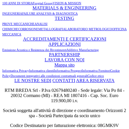
100 ANNI DI STORIA
Forgital Group
VISION & MISSION
MATERIALS & ENGINEERING
INGEGNERIA
FAILURE ANALYSIS & DIAGNOSTICA
TESTING
PROVE MECCANICHE
ANALISI
CHIMICHE
CORROSIONE
METALLOGRAFIA
LABORATORIO METROLOGICO
OFFICINA
MECCANICA
ACCREDITAMENTI E CERTIFICAZIONI
APPLICAZIONI
Emissione Acustica e Resistenza dei Rivestimenti
Additive Manufacturing
PARTNERSHIP
LAVORA CON NOI
Mappa sito
Informativa Privacy
Informativa clienti
Informativa Prospect
Informativa Fornitori
Cookie
Policy
Documenti integrativi alle condizioni contrattuali generali
Codice etico
LE NOSTRE SEDI
CONTATTI
AREA RISERVATA
RTM BREDA Srl - P.Iva 02679480240 - Sede legale: Via Po 84 -
20032 Cormano (MI) - REA MI 1807416 - Cap. Soc. Euro
119.900,00 i.v.
Società soggetta all'attività di direzione e coordinamento Orizzonti 2
spa - Società Partecipata da socio unico
Codice Destinatario per fatturazione elettronica: 08GMK9V