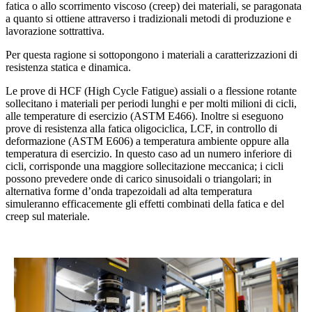
fatica o allo scorrimento viscoso (creep) dei materiali, se paragonata
a quanto si ottiene attraverso i tradizionali metodi di produzione e
lavorazione sottrattiva.
Per questa ragione si sottopongono i materiali a caratterizzazioni di
resistenza statica e dinamica.
Le prove di HCF (High Cycle Fatigue) assiali o a flessione rotante
sollecitano i materiali per periodi lunghi e per molti milioni di cicli,
alle temperature di esercizio (ASTM E466). Inoltre si eseguono
prove di resistenza alla fatica oligociclica, LCF, in controllo di
deformazione (ASTM E606) a temperatura ambiente oppure alla
temperatura di esercizio. In questo caso ad un numero inferiore di
cicli, corrisponde una maggiore sollecitazione meccanica; i cicli
possono prevedere onde di carico sinusoidali o triangolari; in
alternativa forme d’onda trapezoidali ad alta temperatura
simuleranno efficacemente gli effetti combinati della fatica e del
creep sul materiale.