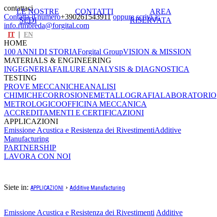
contattaci
LE NOSTRE
CONTATTI
AREA
Contatta il numero
+390261543911
oppure scrivi a:
SEDI
RISERVATA
info.rtmbreda@forgital.com
|
IT
EN
HOME
100 ANNI DI STORIA
Forgital Group
VISION & MISSION
MATERIALS & ENGINEERING
INGEGNERIA
FAILURE ANALYSIS & DIAGNOSTICA
TESTING
PROVE MECCANICHE
ANALISI
CHIMICHE
CORROSIONE
METALLOGRAFIA
LABORATORIO
METROLOGICO
OFFICINA MECCANICA
ACCREDITAMENTI E CERTIFICAZIONI
APPLICAZIONI
Emissione Acustica e Resistenza dei Rivestimenti
Additive
Manufacturing
PARTNERSHIP
LAVORA CON NOI
ADDITIVE MANUFACTURING
Siete in:
›
APPLICAZIONI
Additive Manufacturing
Emissione Acustica e Resistenza dei Rivestimenti
Additive