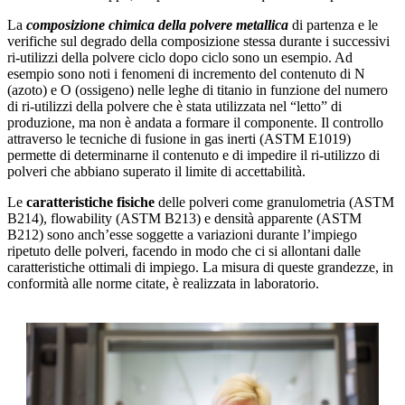
La
composizione chimica della polvere metallica
di partenza e le
verifiche sul degrado della composizione stessa durante i successivi
ri-utilizzi della polvere ciclo dopo ciclo sono un esempio. Ad
esempio sono noti i fenomeni di incremento del contenuto di N
(azoto) e O (ossigeno) nelle leghe di titanio in funzione del numero
di ri-utilizzi della polvere che è stata utilizzata nel “letto” di
produzione, ma non è andata a formare il componente. Il controllo
attraverso le tecniche di fusione in gas inerti (ASTM E1019)
permette di determinarne il contenuto e di impedire il ri-utilizzo di
polveri che abbiano superato il limite di accettabilità.
Le
caratteristiche fisiche
delle polveri come granulometria (ASTM
B214), flowability (ASTM B213) e densità apparente (ASTM
B212) sono anch’esse soggette a variazioni durante l’impiego
ripetuto delle polveri, facendo in modo che ci si allontani dalle
caratteristiche ottimali di impiego. La misura di queste grandezze, in
conformità alle norme citate, è realizzata in laboratorio.