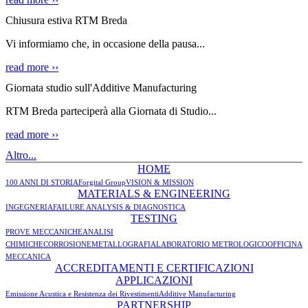
Chiusura estiva RTM Breda
Vi informiamo che, in occasione della pausa...
read more ››
Giornata studio sull'Additive Manufacturing
RTM Breda parteciperà alla Giornata di Studio...
read more ››
Altro...
HOME
100 ANNI DI STORIA
Forgital Group
VISION & MISSION
MATERIALS & ENGINEERING
INGEGNERIA
FAILURE ANALYSIS & DIAGNOSTICA
TESTING
PROVE MECCANICHE
ANALISI
CHIMICHE
CORROSIONE
METALLOGRAFIA
LABORATORIO METROLOGICO
OFFICINA
MECCANICA
ACCREDITAMENTI E CERTIFICAZIONI
APPLICAZIONI
Emissione Acustica e Resistenza dei Rivestimenti
Additive Manufacturing
PARTNERSHIP