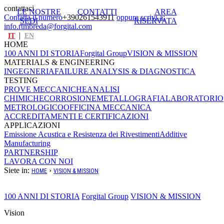
contattaci
LE NOSTRE
CONTATTI
AREA
Contatta il numero
+390261543911
oppure scrivi a:
SEDI
RISERVATA
info.rtmbreda@forgital.com
|
IT
EN
HOME
100 ANNI DI STORIA
Forgital Group
VISION & MISSION
MATERIALS & ENGINEERING
INGEGNERIA
FAILURE ANALYSIS & DIAGNOSTICA
TESTING
PROVE MECCANICHE
ANALISI
CHIMICHE
CORROSIONE
METALLOGRAFIA
LABORATORIO
METROLOGICO
OFFICINA MECCANICA
ACCREDITAMENTI E CERTIFICAZIONI
APPLICAZIONI
Emissione Acustica e Resistenza dei Rivestimenti
Additive
Manufacturing
PARTNERSHIP
LAVORA CON NOI
Siete in:
›
HOME
VISION & MISSION
100 ANNI DI STORIA
Forgital Group
VISION & MISSION
Vision