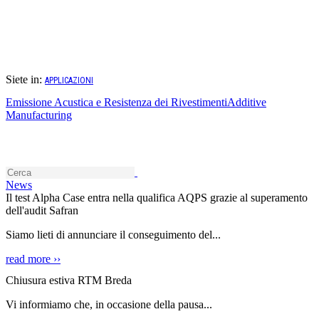
Biomedicale
Nucleare
Società di Ingegneria
Costruzione di macchine e impianti
Racing
Additive Manufacturing
Siete in:
APPLICAZIONI
Emissione Acustica e Resistenza dei Rivestimenti
Additive
Manufacturing
News
Il test Alpha Case entra nella qualifica AQPS grazie al superamento
dell'audit Safran
Siamo lieti di annunciare il conseguimento del...
read more ››
Chiusura estiva RTM Breda
Vi informiamo che, in occasione della pausa...