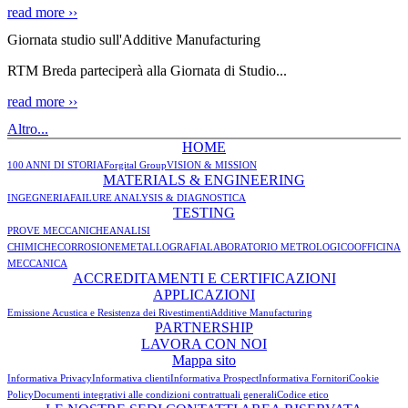
read more ››
Giornata studio sull'Additive Manufacturing
RTM Breda parteciperà alla Giornata di Studio...
read more ››
Altro...
HOME
100 ANNI DI STORIA
Forgital Group
VISION & MISSION
MATERIALS & ENGINEERING
INGEGNERIA
FAILURE ANALYSIS & DIAGNOSTICA
TESTING
PROVE MECCANICHE
ANALISI
CHIMICHE
CORROSIONE
METALLOGRAFIA
LABORATORIO METROLOGICO
OFFICINA
MECCANICA
ACCREDITAMENTI E CERTIFICAZIONI
APPLICAZIONI
Emissione Acustica e Resistenza dei Rivestimenti
Additive Manufacturing
PARTNERSHIP
LAVORA CON NOI
Mappa sito
Informativa Privacy
Informativa clienti
Informativa Prospect
Informativa Fornitori
Cookie
Policy
Documenti integrativi alle condizioni contrattuali generali
Codice etico