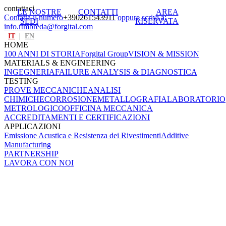
contattaci
LE NOSTRE
CONTATTI
AREA
Contatta il numero
+390261543911
oppure scrivi a:
SEDI
RISERVATA
info.rtmbreda@forgital.com
|
IT
EN
HOME
100 ANNI DI STORIA
Forgital Group
VISION & MISSION
MATERIALS & ENGINEERING
INGEGNERIA
FAILURE ANALYSIS & DIAGNOSTICA
TESTING
PROVE MECCANICHE
ANALISI
CHIMICHE
CORROSIONE
METALLOGRAFIA
LABORATORIO
METROLOGICO
OFFICINA MECCANICA
ACCREDITAMENTI E CERTIFICAZIONI
APPLICAZIONI
Emissione Acustica e Resistenza dei Rivestimenti
Additive
Manufacturing
PARTNERSHIP
LAVORA CON NOI
Principali settori
Power generation e Oil & Gas
Aviation e Aerospace
Acciaieria, Fonderia e Forgia
Trasporti
Caldareria