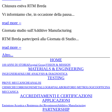
Chiusura estiva RTM Breda
Vi informiamo che, in occasione della pausa...
read more ››
Giornata studio sull'Additive Manufacturing
RTM Breda parteciperà alla Giornata di Studio...
read more ››
Altro...
HOME
100 ANNI DI STORIA
Forgital Group
VISION & MISSION
MATERIALS & ENGINEERING
INGEGNERIA
FAILURE ANALYSIS & DIAGNOSTICA
TESTING
PROVE MECCANICHE
ANALISI
CHIMICHE
CORROSIONE
METALLOGRAFIA
LABORATORIO METROLOGICO
OFFICINA
MECCANICA
ACCREDITAMENTI E CERTIFICAZIONI
APPLICAZIONI
Emissione Acustica e Resistenza dei Rivestimenti
Additive Manufacturing
PARTNERSHIP