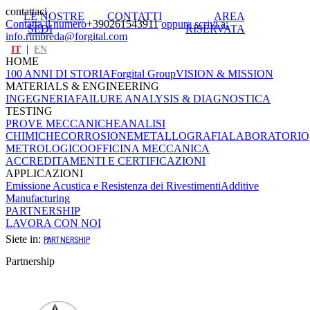
contattaci
LE NOSTRE
CONTATTI
AREA
Contatta il numero
+390261543911
oppure scrivi a:
SEDI
RISERVATA
info.rtmbreda@forgital.com
|
IT
EN
HOME
100 ANNI DI STORIA
Forgital Group
VISION & MISSION
MATERIALS & ENGINEERING
INGEGNERIA
FAILURE ANALYSIS & DIAGNOSTICA
TESTING
PROVE MECCANICHE
ANALISI
CHIMICHE
CORROSIONE
METALLOGRAFIA
LABORATORIO
METROLOGICO
OFFICINA MECCANICA
ACCREDITAMENTI E CERTIFICAZIONI
APPLICAZIONI
Emissione Acustica e Resistenza dei Rivestimenti
Additive
Manufacturing
PARTNERSHIP
LAVORA CON NOI
Siete in:
PARTNERSHIP
Partnership