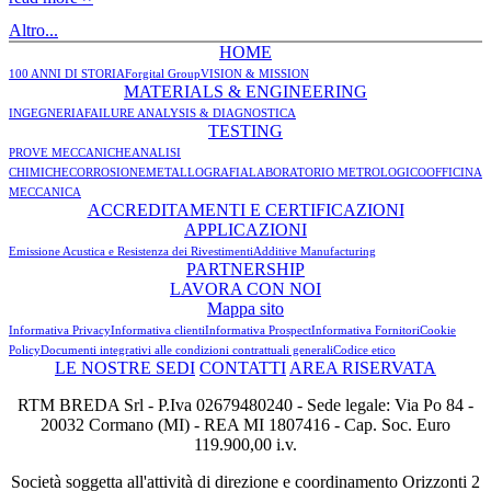
Altro...
HOME
100 ANNI DI STORIA
Forgital Group
VISION & MISSION
MATERIALS & ENGINEERING
INGEGNERIA
FAILURE ANALYSIS & DIAGNOSTICA
TESTING
PROVE MECCANICHE
ANALISI
CHIMICHE
CORROSIONE
METALLOGRAFIA
LABORATORIO METROLOGICO
OFFICINA
MECCANICA
ACCREDITAMENTI E CERTIFICAZIONI
APPLICAZIONI
Emissione Acustica e Resistenza dei Rivestimenti
Additive Manufacturing
PARTNERSHIP
LAVORA CON NOI
Mappa sito
Informativa Privacy
Informativa clienti
Informativa Prospect
Informativa Fornitori
Cookie
Policy
Documenti integrativi alle condizioni contrattuali generali
Codice etico
LE NOSTRE SEDI
CONTATTI
AREA RISERVATA
RTM BREDA Srl - P.Iva 02679480240 - Sede legale: Via Po 84 -
20032 Cormano (MI) - REA MI 1807416 - Cap. Soc. Euro
119.900,00 i.v.
Società soggetta all'attività di direzione e coordinamento Orizzonti 2