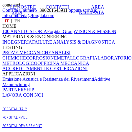
contattaci
LE NOSTRE
CONTATTI
AREA
Contatta il numero
+390261543911
oppure scrivi a:
SEDI
RISERVATA
info.rtmbreda@forgital.com
|
IT
EN
HOME
100 ANNI DI STORIA
Forgital Group
VISION & MISSION
MATERIALS & ENGINEERING
INGEGNERIA
FAILURE ANALYSIS & DIAGNOSTICA
TESTING
PROVE MECCANICHE
ANALISI
CHIMICHE
CORROSIONE
METALLOGRAFIA
LABORATORIO
METROLOGICO
OFFICINA MECCANICA
ACCREDITAMENTI E CERTIFICAZIONI
APPLICAZIONI
Emissione Acustica e Resistenza dei Rivestimenti
Additive
Manufacturing
PARTNERSHIP
LAVORA CON NOI
FORGITAL GROUP
FORGITAL ITALY
FORGITAL FMDL
FORGITAL DEMBIERMONT