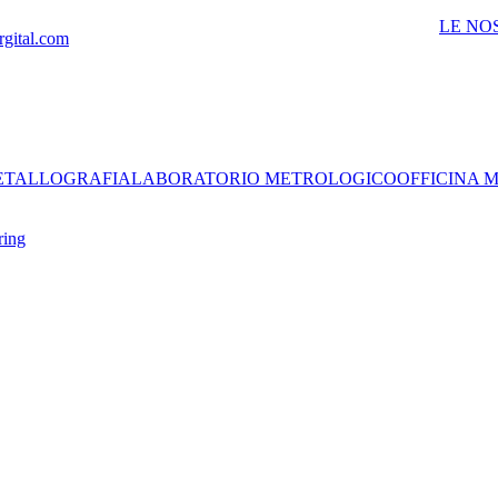
LE NO
rgital.com
ETALLOGRAFIA
LABORATORIO METROLOGICO
OFFICINA 
ring