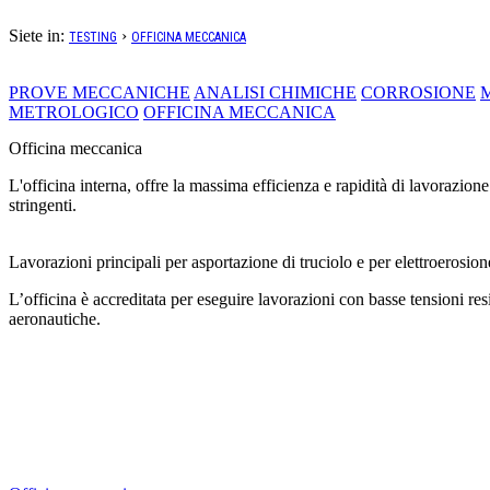
1 macchina per lucidatura low stress grinding
Siete in:
›
TESTING
OFFICINA MECCANICA
PROVE MECCANICHE
ANALISI CHIMICHE
CORROSIONE
METROLOGICO
OFFICINA MECCANICA
Officina meccanica
L'officina interna, offre la massima efficienza e rapidità di lavorazion
stringenti.
Lavorazioni principali per asportazione di truciolo e per elettroerosion
L’officina è accreditata per eseguire lavorazioni con basse tensioni res
aeronautiche.