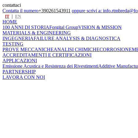
contattaci
Contatta il numero
+390261543911
oppure scrivi a:
info.rtmbreda@fo
|
IT
EN
HOME
100 ANNI DI STORIA
Forgital Group
VISION & MISSION
MATERIALS & ENGINEERING
INGEGNERIA
FAILURE ANALYSIS & DIAGNOSTICA
TESTING
PROVE MECCANICHE
ANALISI CHIMICHE
CORROSIONE
M
ACCREDITAMENTI E CERTIFICAZIONI
APPLICAZIONI
Emissione Acustica e Resistenza dei Rivestimenti
Additive Manufactu
PARTNERSHIP
LAVORA CON NOI
Principali Attrezzature
16 seghetti, dimensione massima di taglio 750-800 mm
2 macchine per elettroerosione
5 centri di lavoro CNC
4 fresatrici manuali
2 lapidelli
5 torni CNC
2 torni manuali
2 rettificatrici (piana e tonda)