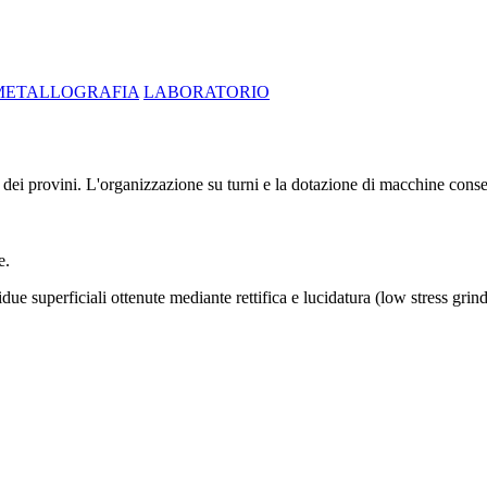
METALLOGRAFIA
LABORATORIO
e dei provini. L'organizzazione su turni e la dotazione di macchine consent
e.
idue superficiali ottenute mediante rettifica e lucidatura (low stress gr