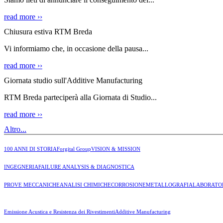
read more ››
Chiusura estiva RTM Breda
Vi informiamo che, in occasione della pausa...
read more ››
Giornata studio sull'Additive Manufacturing
RTM Breda parteciperà alla Giornata di Studio...
read more ››
Altro...
100 ANNI DI STORIA
Forgital Group
VISION & MISSION
INGEGNERIA
FAILURE ANALYSIS & DIAGNOSTICA
PROVE MECCANICHE
ANALISI CHIMICHE
CORROSIONE
METALLOGRAFIA
LABORATO
Emissione Acustica e Resistenza dei Rivestimenti
Additive Manufacturing