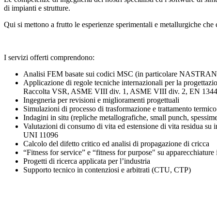
di impianti e strutture.
Qui si mettono a frutto le esperienze sperimentali e metallurgiche che
I servizi offerti comprendono:
Analisi FEM basate sui codici MSC (in particolare NASTRAN e MA
Applicazione di regole tecniche internazionali per la progetta
Raccolta VSR, ASME VIII div. 1, ASME VIII div. 2, EN 13
Ingegneria per revisioni e miglioramenti progettuali
Simulazioni di processo di trasformazione e trattamento termico 
Indagini in situ (repliche metallografiche, small punch, spessimet
Valutazioni di consumo di vita ed estensione di vita residua su 
UNI 11096
Calcolo del difetto critico ed analisi di propagazione di cricca
“Fitness for service” e “fitness for purpose" su apparecchia
Progetti di ricerca applicata per l’industria
Supporto tecnico in contenziosi e arbitrati (CTU, CTP)