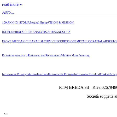
read more ››
Altro...
100 ANNI DI STORIA
Forgital Group
VISION & MISSION
INGEGNERIA
FAILURE ANALYSIS & DIAGNOSTICA
PROVE MECCANICHE
ANALISI CHIMICHE
CORROSIONE
METALLOGRAFIA
LABORATO
Emissione Acustica e Resistenza dei Rivestimenti
Additive Manufacturing
Informativa Privacy
Informativa clienti
Informativa Prospect
Informativa Fornitori
Cookie Policy
RTM BREDA Srl - P.Iva 0267948024
Società soggetta a