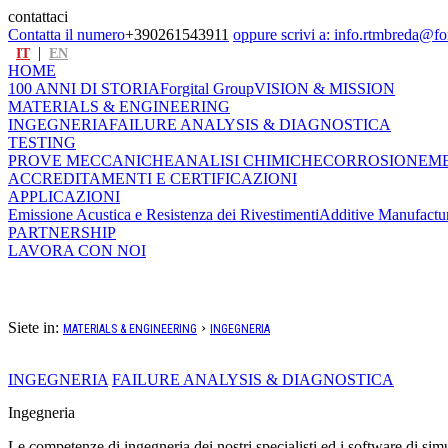
contattaci
Contatta il numero
+390261543911
oppure scrivi a:
info.rtmbreda@fo
|
IT
EN
HOME
100 ANNI DI STORIA
Forgital Group
VISION & MISSION
MATERIALS & ENGINEERING
INGEGNERIA
FAILURE ANALYSIS & DIAGNOSTICA
TESTING
PROVE MECCANICHE
ANALISI CHIMICHE
CORROSIONE
M
ACCREDITAMENTI E CERTIFICAZIONI
APPLICAZIONI
Emissione Acustica e Resistenza dei Rivestimenti
Additive Manufactu
PARTNERSHIP
LAVORA CON NOI
Ingegneria
L'unione di regole di progettazione, moderni software di simulazione e strutturate co
Siete in:
›
MATERIALS & ENGINEERING
INGEGNERIA
INGEGNERIA
FAILURE ANALYSIS & DIAGNOSTICA
Ingegneria
Le competenze di ingegneria dei nostri specialisti ed i software di si