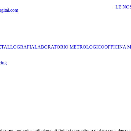
LE NO
rgital.com
ETALLOGRAFIA
LABORATORIO METROLOGICO
OFFICINA 
ring
mpetenze di metallurgia al servizio dell'industria
mulazione numerica agli elementi finiti ci permettono di dare consulenza 