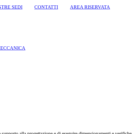
STRE SEDI
CONTATTI
AREA RISERVATA
MECCANICA
e supporto alla progettazione e di eseguire dimensionamenti e verifiche