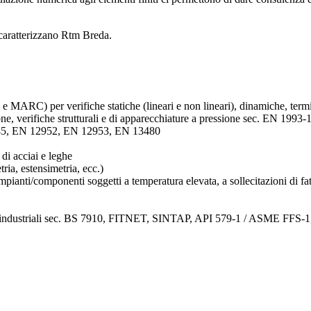
 caratterizzano Rtm Breda.
RC) per verifiche statiche (lineari e non lineari), dinamiche, termiche
zione, verifiche strutturali e di apparecchiature a pressione sec. EN
445, EN 12952, EN 12953, EN 13480
di acciai e leghe
ria, estensimetria, ecc.)
impianti/componenti soggetti a temperatura elevata, a sollecitazioni di 
ture industriali sec. BS 7910, FITNET, SINTAP, API 579-1 / ASME FFS