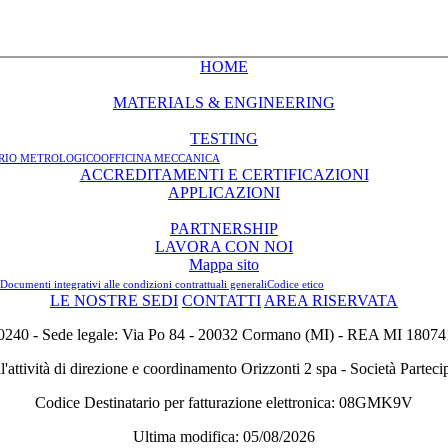
HOME
MATERIALS & ENGINEERING
TESTING
RIO METROLOGICO
OFFICINA MECCANICA
ACCREDITAMENTI E CERTIFICAZIONI
APPLICAZIONI
PARTNERSHIP
LAVORA CON NOI
Mappa sito
Documenti integrativi alle condizioni contrattuali generali
Codice etico
LE NOSTRE SEDI
CONTATTI
AREA RISERVATA
0 - Sede legale: Via Po 84 - 20032 Cormano (MI) - REA MI 1807416
ll'attività di direzione e coordinamento Orizzonti 2 spa - Società Parteci
Codice Destinatario per fatturazione elettronica: 08GMK9V
Ultima modifica: 05/08/2026