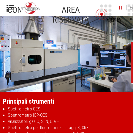
|
IT
E
CONTATTI
AREA
RISERVATA
Principali strumenti
Spettrometro OES
Spettrometro ICP-OES
Analizzatori gas C, S, N, O e H
Spettrometro per fluorescenza a raggi X, XRF