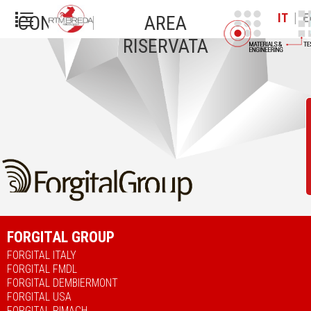
|
IT
E
CONTATTI
AREA
RISERVATA
FORGITAL GROUP
FORGITAL ITALY
FORGITAL FMDL
FORGITAL DEMBIERMONT
FORGITAL USA
FORGITAL RIMACH