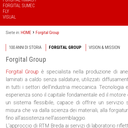
FORGITAL SUMEC
FLY
VISUAL
›
HOME
Forgital Group
Siete in:
100 ANNI DI STORIA
FORGITAL GROUP
VISION & MISSION
Forgital Group
Forgital Group
è specialista nella produzione di anel
laminati a caldo senza saldature, utilizzati diffusamen
in tutti i settori dell’industria meccanica. Tecnologia 
esperienza sono il capitale fondamentale ed il motore 
un sistema flessibile, capace di offrire un servizio 
misura che va dalla scienza dei materiali, alla forgiatur
fino all’assistenza nell’assemblaggio.
L’approccio di RTM Breda ai servizi di laboratorio riflet