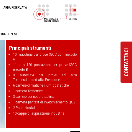
AREA RISERVATA
ORA CON NOI
Principali strumenti
CONTATTACI
10 macchine per prove SSCC con metodo
A
fino a 120 postazioni per prove SSCC
metodo B
3 autoclavi per prove ad alta
Temperatura ed alta Pressione
6 camere climatiche / umidostatiche
1 camera Kesternich
3 camere per nebbia salina
1 camera per test di invecchiamento QUV
2 Potenziostati
10 cappe di aspirazione industriali