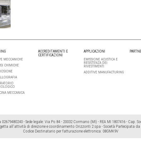
ING
ACCREDITAMENTI E
APPLICAZIONI
PARTN
CERTIFICAZIONI
E MECCANICHE
EMISSIONE ACUSTICA E
RESISTENZA DEI
ISI CHIMICHE
RIVESTIMENTI
ROSIONE
ADDITIVE MANUFACTURING
LLOGRAFIA
RATORIO
ROLOGICO
CINA MECCANICA
a 02679480240 - Sede legale: Via Po 84 - 20032 Cormano (MI) - REA MI 1807416 - Cap. Soc.
getta all'attività di direzione e coordinamento Orizzonti 2 spa - Società Partecipata da
Codice Destinatario per fatturazione elettronica: 08GMK9V