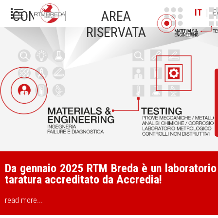
|
IT
E
CONTATTI
AREA
RISERVATA
Da gennaio 2025 RTM Breda è un laboratorio
taratura accreditato da Accredia!
read more...