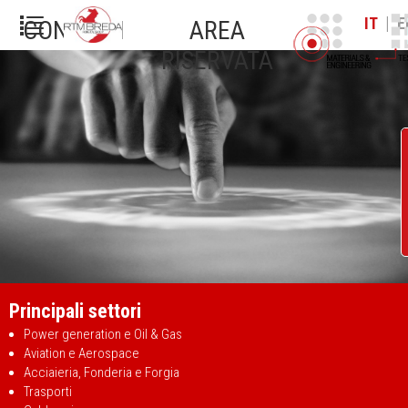
|
IT
E
CONTATTI
AREA
RISERVATA
Principali settori
Power generation e Oil & Gas
Aviation e Aerospace
Acciaieria, Fonderia e Forgia
Trasporti