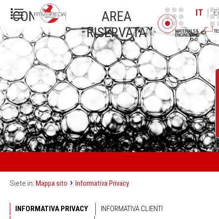
|
IT
E
CONTATTI
AREA
RISERVATA
›
Mappa sito
Informativa Privacy
Siete in:
INFORMATIVA PRIVACY
INFORMATIVA CLIENTI