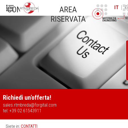
|
IT
E
CONTATTI
AREA
RISERVATA
Richiedi un’offerta!
sales.rtmbreda@forgital.com
tel: +39 02 61543911
CONTATTI
Siete in: